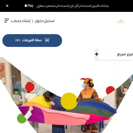
×
يمكنك التبرع باستخدام (أبل باي) باستخدام متصفح سفاري
تسجيل دخول
|
إنشاء حساب
سلة التبرعات
)
0
(
تبرع سريع