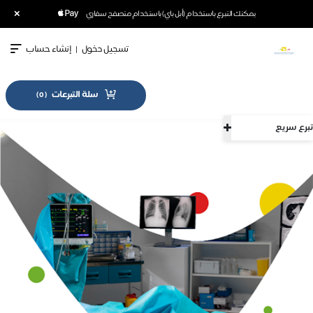
×
يمكنك التبرع باستخدام (أبل باي) باستخدام متصفح سفاري
تسجيل دخول
|
إنشاء حساب
سلة التبرعات
)
0
(
تبرع سريع